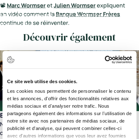
📽️
Marc Wormser
et
Julien Wormser
expliquent
en vidéo comment la
Banque Wormser Frères
Merci d'accepter les cookies marketing pour
continue de se réinventer.
voir la vidéo.
Découvrir également
Accepter
Ce site web utilise des cookies.
Les cookies nous permettent de personnaliser le contenu
et les annonces, d'offrir des fonctionnalités relatives aux
EVÉNEMENTS
|
28/07/26
médias sociaux et d'analyser notre trafic. Nous
partageons également des informations sur l'utilisation de
Evénement IA
notre site avec nos partenaires de médias sociaux, de
Nous avons eu le plaisir d'accueillir nos clients lors
publicité et d'analyse, qui peuvent combiner celles-ci
de deux sessions exclusives de visite privée de
avec d'autres informations que vous leur avez fournies