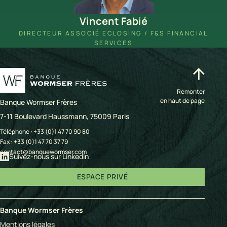
Vincent Fabié
DIRECTEUR ASSOCIÉ ECLOSING / F&S FINANCIAL
SERVICES
Remonter
en haut de page
Banque Wormser Frères
7-11 Boulevard Haussmann, 75009 Paris
Téléphone :
+33 (0)1 47 70 90 80
Fax : +33 (0)1 47 70 37 79
contact@banquewormser.com
Suivez-nous sur LinkedIn
ESPACE PRIVÉ
Banque Wormser Frères
Mentions légales