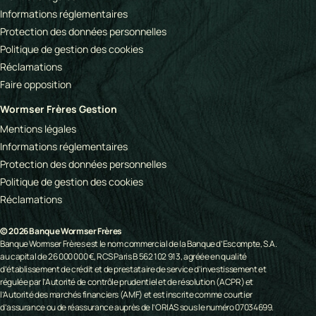
Informations réglementaires
Protection des données personnelles
Politique de gestion des cookies
Réclamations
Faire opposition
Wormser Frères Gestion
Mentions légales
Informations réglementaires
Protection des données personnelles
Politique de gestion des cookies
Réclamations
© 2026 Banque Wormser Frères
Banque Wormser Frères est le nom commercial de la Banque d’Escompte, S.A.
au capital de 26 000 000 €, RCS Paris B 562 102 913, agréée en qualité
d’établissement de crédit et de prestataire de service d’investissement et
régulée par l’Autorité de contrôle prudentiel et de résolution (ACPR) et
l’Autorité des marchés financiers (AMF) et est inscrite comme courtier
d’assurance ou de réassurance auprès de l’ORIAS sous le numéro 07034699.