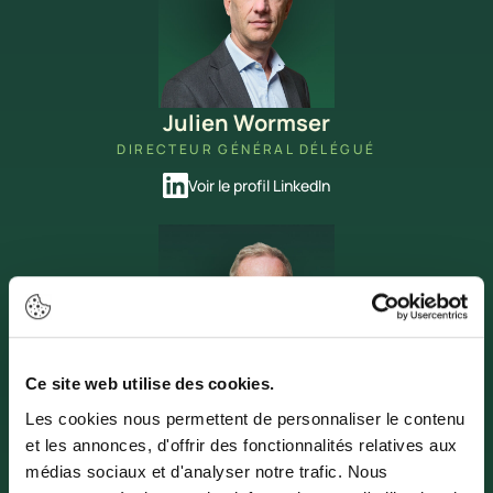
Julien Wormser
DIRECTEUR GÉNÉRAL DÉLÉGUÉ
Voir le profil LinkedIn
Ce site web utilise des cookies.
Lionel DAGUZAN
Les cookies nous permettent de personnaliser le contenu
PRÉSIDENT DE WORMSER FRÈRES GESTION
et les annonces, d'offrir des fonctionnalités relatives aux
médias sociaux et d'analyser notre trafic. Nous
Voir le profil LinkedIn