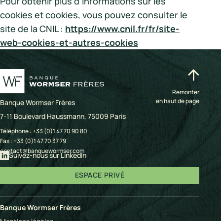
Pour obtenir plus d’informations sur les
cookies et cookies, vous pouvez consulter le
site de la CNIL :
https://www.cnil.fr/fr/site-
web-cookies-et-autres-cookies
Remonter
en haut de page
Banque Wormser Frères
7-11 Boulevard Haussmann, 75009 Paris
Téléphone :
+33 (0)1 47 70 90 80
Fax : +33 (0)1 47 70 37 79
contact@banquewormser.com
Suivez-nous sur LinkedIn
ESPACE PRIVÉ
Banque Wormser Frères