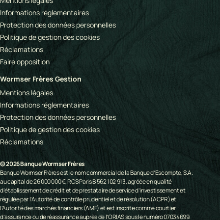
Mentions légales
Informations réglementaires
Protection des données personnelles
Politique de gestion des cookies
Réclamations
Faire opposition
Wormser Frères Gestion
Mentions légales
Informations réglementaires
Protection des données personnelles
Politique de gestion des cookies
Réclamations
© 2026 Banque Wormser Frères
Banque Wormser Frères est le nom commercial de la Banque d’Escompte, S.A.
au capital de 26 000 000 €, RCS Paris B 562 102 913, agréée en qualité
d’établissement de crédit et de prestataire de service d’investissement et
régulée par l’Autorité de contrôle prudentiel et de résolution (ACPR) et
l’Autorité des marchés financiers (AMF) et est inscrite comme courtier
d’assurance ou de réassurance auprès de l’ORIAS sous le numéro 07034699.