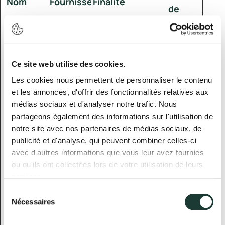
Nom
Fournisseur
Finalité
de
conservatio
CookieC
www.ban
Stocke
1
onsent
quewor
l'autorisation
année
Ce site web utilise des cookies.
mser.co
d'utilisation de
Les cookies nous permettent de personnaliser le contenu
m
cookies pour le
et les annonces, d'offrir des fonctionnalités relatives aux
domaine actuel
médias sociaux et d'analyser notre trafic. Nous
par l'utilisateur
partageons également des informations sur l'utilisation de
notre site avec nos partenaires de médias sociaux, de
io.prismi
Prismic
Ce cookie est
Sessi
publicité et d'analyse, qui peuvent combiner celles-ci
c.previe
utilisé en
on
avec d'autres informations que vous leur avez fournies
w [x3]
interne par les
ou qu'ils ont collectées lors de votre utilisation de leurs
propriétaires du
services.
site lors du
Sélection
téléchargement
Nécessaires
du
ou du
consentement